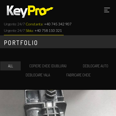
Skip
to
MAI
main
content
Urgente 24/7
Constanta
:
+40 745 342 907
NAV
Urgente 24/7
Sibiu
:
+40 758 110 321
PORTFOLIO
ALL
COPIERE CHEIE (DUBLURA)
DEBLOCARE AUTO
DEBLOCARE YALA
FABRICARE CHEIE