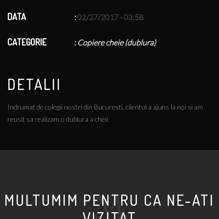
DATA
02/27/2017 - 03:58
CATEGORIE
Copiere cheie (dublura)
DETALII
Indrumat de colegii nostri din Bucuresti, clientul a ajuns la noi si am
reusit sa realizam o dublura a cheii.
MULTUMIM PENTRU CA NE-ATI
VIZITAT