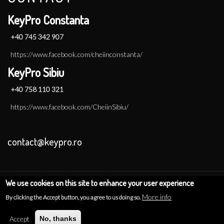
KeyPro Constanta
+40 745 342 907
https://www.facebook.com/cheiinconstanta/
KeyPro Sibiu
+40 758 110 321
https://www.facebook.com/CheiinSibiu/
contact@keypro.ro
We use cookies on this site to enhance your user experience
Copyright 2022 © KeyPro | Toate drepturile rezervate | A Splendid
More info
By clicking the Accept button, you agree to us doing so.
project
Accept
No, thanks