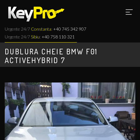
Skip
to
MAI
main
content
Urgente 24/7
Constanta
:
+40 745 342 907
NAV
Urgente 24/7
Sibiu
:
+40 758 110 321
DUBLURA CHEIE BMW F01
ACTIVEHYBRID 7