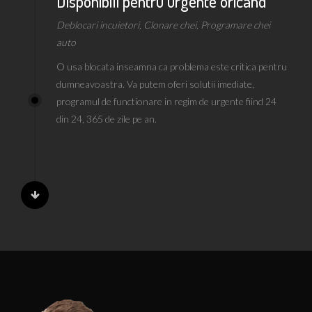
Disponibili pentru urgente oricand
Deblocari incuietori, Clonare chei, Programare chei
auto
O usa blocata inseamna ca problema este critica pentru
dumneavoastra. Va putem oferi solutii imediate,
programul de functionare in regim de urgente fiind 24
din 24, 365 de zile pe an.
Distribuitori de tehnica si materiale
pentru servicii de deblocare si
multiplicare chei auto
Deblocari incuietori auto, Clonare chei auto,
Programare chei auto si transpondere auto, chei cu cip