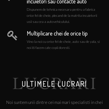
incuietori sau contacte auto
auto
Dispunem de tehnica necesara pentru a fabrica
O usa blocata inseamna ca problema este critica pentru
orice fel de cheie, plecand de la matrita incuietorii
dumneavoastra. Va putem oferi solutii imediate,
usii sau cea a autovehiculului.
programul de functionare in regim de urgente fiind 24
din 24, 365 de zile pe an.
Multiplicare chei de orice tip
Vino la noi cu orice fel de cheie, auto sau de yala, si
noi iti facem cate copii doresti.
Distribuitori de tehnica si materiale
pentru servicii de deblocare si
multiplicare chei auto
ULTIMELE LUCRARI
Deblocari incuietori auto, Clonare chei auto,
Programare chei auto si transpondere auto, chei cu cip
Noi suntem unii dintre cei mai mari specialisti in chei
Suntem unii dintre principalii distribuitori din Romania
de chei auto, chei cu cip auto, telecomande auto, chei