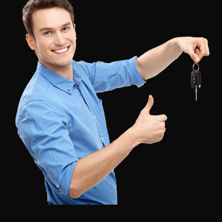
Suntem unii dintre principalii distribuitori din Romania
de chei auto, chei cu cip auto, telecomande auto, chei
smart auto sau transpondere auto. Putem pune la
dispozitie si tehnica necesara pentru deblocare si
clonare chei auto. Consultati
catalogul
nostru pentru
produse!
Am inceput KeyPro in 1994
Deblocari incuietori, Clonare chei, Programare chei
auto
Firma noastra lucreaza pentru dumneavoastra cu
personal calificat cu experienta de pana la 25 de ani in
acest domeniu. Pe site puteti gasi informatii despre
toate serviciile si produsele noastre, printre care:
deblocari auto si yale, copiere chei auto, duplicare chei
yale.