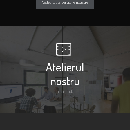
Vedeti toate serviciile noastre
Deblocari incuietori auto, Clonare chei auto,
Programare chei auto si transpondere auto, chei cu cip
Suntem unii dintre principalii distribuitori din Romania
de chei auto, chei cu cip auto, telecomande auto, chei
smart auto sau transpondere auto. Putem pune la
dispozitie si tehnica necesara pentru deblocare si
clonare chei auto. Consultati
catalogul
nostru pentru
produse!
Atelierul
Am inceput KeyPro in 1994
nostru
Deblocari incuietori, Clonare chei, Programare chei
auto
in curand...
Firma noastra lucreaza pentru dumneavoastra cu
personal calificat cu experienta de pana la 25 de ani in
acest domeniu. Pe site puteti gasi informatii despre
toate serviciile si produsele noastre, printre care:
deblocari auto si yale, copiere chei auto, duplicare chei