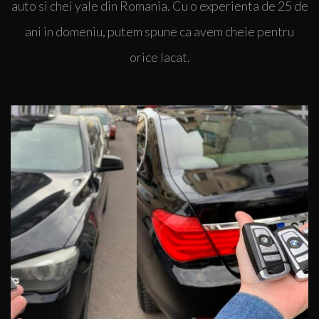
auto si chei yale din Romania. Cu o experienta de 25 de
smart auto sau transpondere auto. Putem pune la
ani in domeniu, putem spune ca avem cheie pentru
dispozitie si tehnica necesara pentru deblocare si
clonare chei auto. Consultati
catalogul
nostru pentru
orice lacat.
produse!