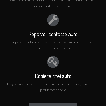
Asiguram deblocari incuietori si contacte auto pentru aproape
oricare model de autoturism
Disponibili pentru urgente oricand
Deblocari incuietori, Clonare chei, Programare chei
auto
Reparatii contacte auto
O usa blocata inseamna ca problema este critica pentru
dumneavoastra. Va putem oferi solutii imediate,
Reparatii contacte auto si blocatoare volan pentru aproape
programul de functionare in regim de urgente fiind 24
oricare model de autovehicul
din 24, 365 de zile pe an.
Copiere chei auto
Programare chei auto pentru aproape oricare model, chiar daca ai
Distribuitori de tehnica si materiale
piedut toate cheile
pentru servicii de deblocare si
multiplicare chei auto