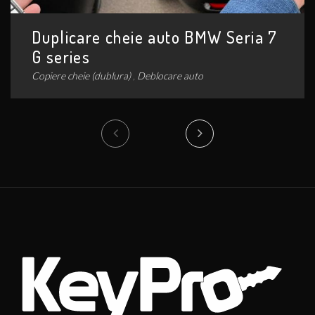
Previous
Next
Duplicare cheie auto BMW Seria 7
G series
Copiere cheie (dublura)
,
Deblocare auto
Duplicare cheie auto BMW Seria 7 G
series
Copiere cheie (dublura)
,
Deblocare auto