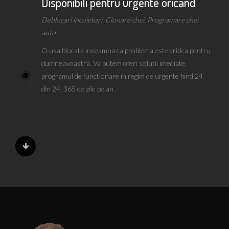
Disponibili pentru urgente oricand
Deblocari incuietori, Clonare chei, Programare chei
auto
O usa blocata inseamna ca problema este critica pentru
dumneavoastra. Va putem oferi solutii imediate,
programul de functionare in regim de urgente fiind 24
din 24, 365 de zile pe an.
Distribuitori de tehnica si materiale
pentru servicii de deblocare si
multiplicare chei auto
Deblocari incuietori auto, Clonare chei auto,
Programare chei auto si transpondere auto, chei cu cip