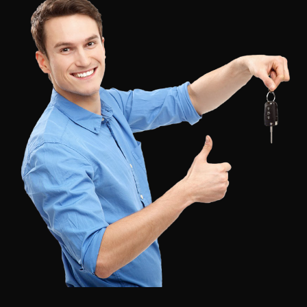
Suntem unii dintre principalii distribuitori din Romania
de chei auto, chei cu cip auto, telecomande auto, chei
smart auto sau transpondere auto. Putem pune la
dispozitie si tehnica necesara pentru deblocare si
clonare chei auto. Consultati
catalogul
nostru pentru
produse!
Am inceput KeyPro in 1994
Deblocari incuietori, Clonare chei, Programare chei
auto
Firma noastra lucreaza pentru dumneavoastra cu
personal calificat cu experienta de pana la 25 de ani in
acest domeniu. Pe site puteti gasi informatii despre
toate serviciile si produsele noastre, printre care:
deblocari auto si yale, copiere chei auto, duplicare chei
yale.