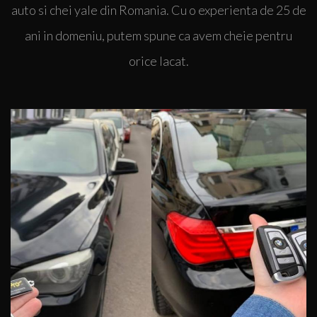
auto si chei yale din Romania. Cu o experienta de 25 de
de chei auto, chei cu cip auto, telecomande auto, chei
smart auto sau transpondere auto. Putem pune la
ani in domeniu, putem spune ca avem cheie pentru
dispozitie si tehnica necesara pentru deblocare si
orice lacat.
clonare chei auto. Consultati
catalogul
nostru pentru
produse!