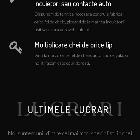
incuietori sau contacte auto
auto
Dispunem de tehnica necesara pentru a fabrica
O usa blocata inseamna ca problema este critica pentru
orice fel de cheie, plecand de la matrita incuietorii
dumneavoastra. Va putem oferi solutii imediate,
usii sau cea a autovehiculului.
programul de functionare in regim de urgente fiind 24
din 24, 365 de zile pe an.
Multiplicare chei de orice tip
Vino la noi cu orice fel de cheie, auto sau de yala, si
noi iti facem cate copii doresti.
Distribuitori de tehnica si materiale
pentru servicii de deblocare si
ULTIMELE LUCRARI
multiplicare chei auto
Deblocari incuietori auto, Clonare chei auto,
Programare chei auto si transpondere auto, chei cu cip
Noi suntem unii dintre cei mai mari specialisti in chei
Suntem unii dintre principalii distribuitori din Romania