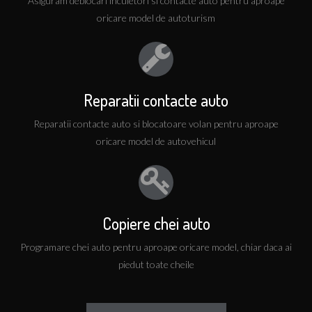
Asiguram deblocari incuietori si contacte auto pentru aproape
oricare model de autoturism
Disponibili pentru urgente oricand
Deblocari incuietori, Clonare chei, Programare chei
auto
Reparatii contacte auto
O usa blocata inseamna ca problema este critica pentru
dumneavoastra. Va putem oferi solutii imediate,
Reparatii contacte auto si blocatoare volan pentru aproape
programul de functionare in regim de urgente fiind 24
oricare model de autovehicul
din 24, 365 de zile pe an.
Copiere chei auto
Programare chei auto pentru aproape oricare model, chiar daca ai
Distribuitori de tehnica si materiale
piedut toate cheile
pentru servicii de deblocare si
multiplicare chei auto